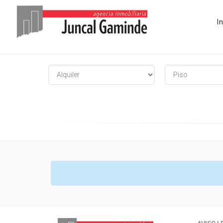
I
Tipo
Tipo
de
de
oferta
Inmueble