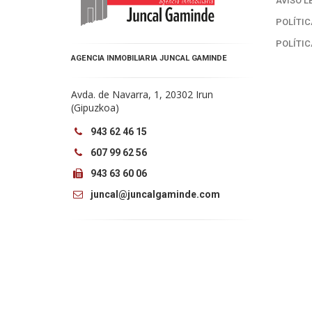
AVISO L
POLÍTIC
POLÍTIC
AGENCIA INMOBILIARIA JUNCAL GAMINDE
Avda. de Navarra, 1, 20302 Irun
(Gipuzkoa)
943 62 46 15
607 99 62 56
943 63 60 06
juncal@juncalgaminde.com