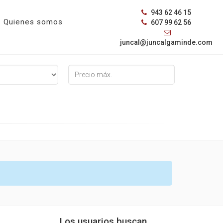
943 62 46 15
Quienes somos
607 99 62 56
juncal@juncalgaminde.com
Tipo
de
Inmueble
Los usuarios buscan...