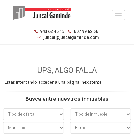
_TXT_
943 62 46 15
607 99 62 56
juncal@juncalgaminde.com
UPS, ALGO FALLA
Estas intentando acceder a una página inexistente.
Busca entre nuestros inmuebles
Tipo
Tipo
de
de
oferta
Inmueble
Municipio
Barrio