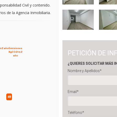
onsabilidad Civil y contenido.
ios de la Agencia Inmobiliaria.
m2 año
Emisiones
PETICIÓN DE I
KgCO2/m2
año
¿QUIERES SOLICITAR MÁS 
Nombre y Apellidos*
Email*
49
Teléfono*