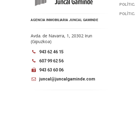
POLÍTIC
POLÍTIC
AGENCIA INMOBILIARIA JUNCAL GAMINDE
Avda. de Navarra, 1, 20302 Irun
(Gipuzkoa)
943 62 46 15
607 99 62 56
943 63 60 06
juncal@juncalgaminde.com