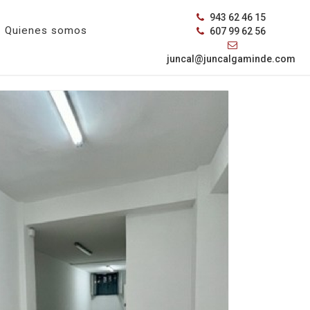
943 62 46 15
Quienes somos
607 99 62 56
juncal@juncalgaminde.com