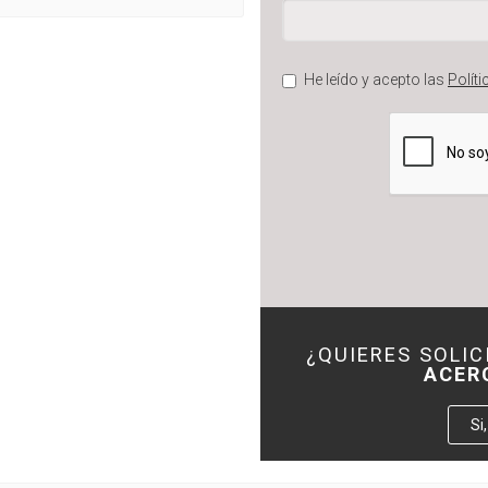
He leído y acepto las
Políti
¿QUIERES SOLI
ACER
Si