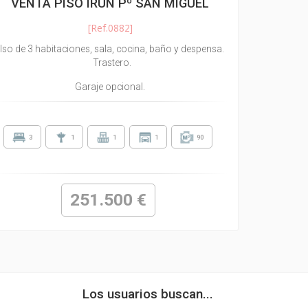
VENTA PISO IRUN Pº SAN MIGUEL
[Ref.0882]
Iso de 3 habitaciones, sala, cocina, baño y despensa.
Trastero.
Garaje opcional.
3
1
1
1
90
251.500 €
Los usuarios buscan...