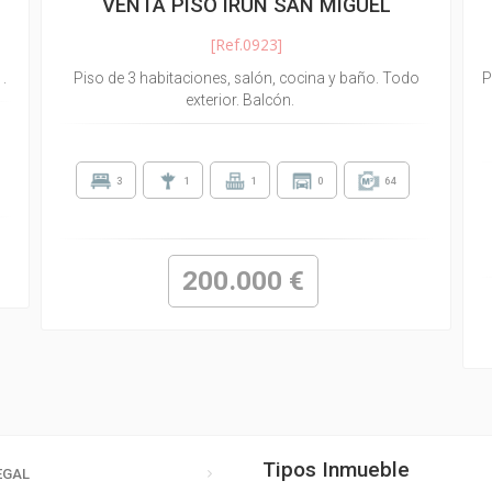
VENTA PISO IRUN SAN MIGUEL
[Ref.0923]
.
Piso de 3 habitaciones, salón, cocina y baño. Todo
P
exterior. Balcón.
3
1
1
0
64
200.000 €
Tipos Inmueble
EGAL